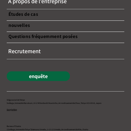
À propos de l'entreprise
Études de cas
nouvelles
Questions fréquemment posées
Recrutement
enquête
Siège social de Tokyo
5e étage, Immeuble Marukuni, 10-2 Nihonbashi Koamicho, Arrondissement de Chuo, Tokyo 103-0016, Japon
Google Map
Bureau d’Osaka
12e étage, Immeuble Tokyo Tatemono Umeda, 1-12-12 Umeda, Arrondissement de Kita, Osaka