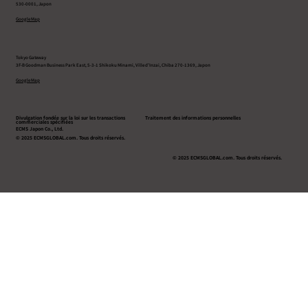
530-0001, Japon
Google Map
Tokyo Gateway
3F-B Goodman Business Park East, 5-3-1 Shikoku Minami, Ville d’Inzai, Chiba 270-1369, Japon
Google Map
Divulgation fondée sur la loi sur les transactions
Traitement des informations personnelles
commerciales spécifiées
ECMS Japon Co., Ltd.
© 2025 ECMSGLOBAL.com. Tous droits réservés.
© 2025 ECMSGLOBAL.com. Tous droits réservés.