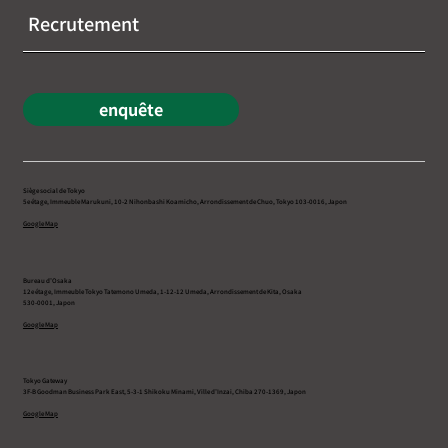
Recrutement
enquête
Siège social de Tokyo
5e étage, Immeuble Marukuni, 10-2 Nihonbashi Koamicho, Arrondissement de Chuo, Tokyo 103-0016, Japon
Google Map
Bureau d’Osaka
12e étage, Immeuble Tokyo Tatemono Umeda, 1-12-12 Umeda, Arrondissement de Kita, Osaka
530-0001, Japon
Google Map
Tokyo Gateway
3F-B Goodman Business Park East, 5-3-1 Shikoku Minami, Ville d’Inzai, Chiba 270-1369, Japon
Google Map