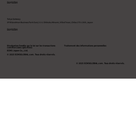
Google Map
Tokyo Gateway
3F-B Goodman Business Park East, 5-3-1 Shikoku Minami, Ville d’Inzai, Chiba 270-1369, Japon
Google Map
Divulgation fondée sur la loi sur les transactions
Traitement des informations personnelles
commerciales spécifiées
ECMS Japon Co., Ltd.
© 2025 ECMSGLOBAL.com. Tous droits réservés.
© 2025 ECMSGLOBAL.com. Tous droits réservés.