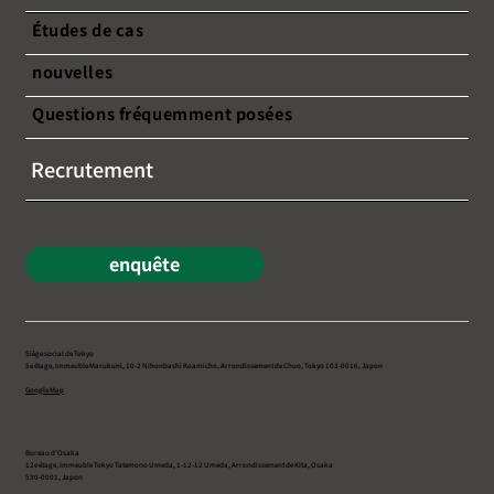
Études de cas
nouvelles
Questions fréquemment posées
Recrutement
enquête
Siège social de Tokyo
5e étage, Immeuble Marukuni, 10-2 Nihonbashi Koamicho, Arrondissement de Chuo, Tokyo 103-0016, Japon
Google Map
Bureau d’Osaka
12e étage, Immeuble Tokyo Tatemono Umeda, 1-12-12 Umeda, Arrondissement de Kita, Osaka
530-0001, Japon