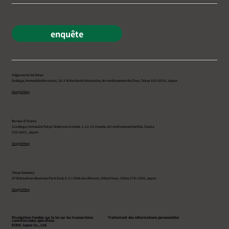
enquête
Siège social de Tokyo
5e étage, Immeuble Marukuni, 10-2 Nihonbashi Koamicho, Arrondissement de Chuo, Tokyo 103-0016, Japon
Google Map
Bureau d’Osaka
12e étage, Immeuble Tokyo Tatemono Umeda, 1-12-12 Umeda, Arrondissement de Kita, Osaka
530-0001, Japon
Google Map
Tokyo Gateway
3F-B Goodman Business Park East, 5-3-1 Shikoku Minami, Ville d’Inzai, Chiba 270-1369, Japon
Google Map
Divulgation fondée sur la loi sur les transactions
Traitement des informations personnelles
commerciales spécifiées
ECMS Japon Co., Ltd.