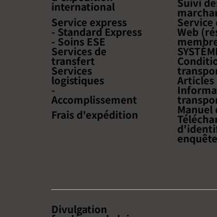
Suivi de
international
commerce électronique
marchan
Service express
Service
transfrontalier à Taiwan
- Standard Express
Web (ré
aura lieu
- Soins ESE
membre
Services de
SYSTÈM
transfert
Conditi
Services
transpo
logistiques
Articles
-
Informat
Accomplissement
transpo
Manuel d
Frais d'expédition
Télécha
d'identi
enquêt
Divulgation