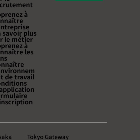
ecrutement
iser le e-commerce
prenez à
ntalier ! Tout sur
nnaître
es efficaces, la
entreprise
ue optimale et les
 savoir plus
 sécurisés »
r le métier
prenez à
nnaître les
ns
nnaître
environnem
t de travail
nditions
application
rmulaire
inscription
saka
Tokyo Gateway