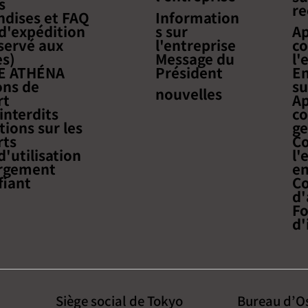
s
r
た】【無料ウェビナー開催の
« Maîtr
dises et FAQ
Information
 d'expédition
s sur
Ap
お知らせ】~越境ECの最新ト
transfro
servé aux
l'entreprise
co
レンドと成功事例を学ぶチャ
les vent
s)
Message du
l'
ンス！~
logistiq
E ATHÉNA
Président
En
retours
ons de
su
nouvelles
rt
Ap
 interdits
co
ions sur les
ge
rts
Co
'utilisation
l'
rgement
en
fiant
Co
e
d'
Fo
d'
Siège social de Tokyo
Bureau d’O