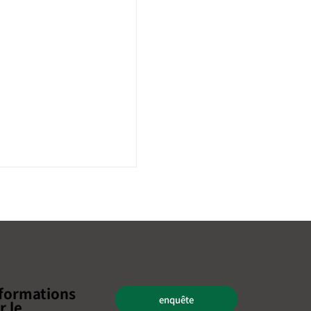
formations
enquête
inaire est terminé]
r le