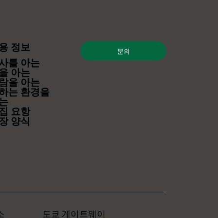
용 정보
문의
사를 아는
을 아는
람을 아는
하는 환경을
는
집 요항
장 양식
소
도쿄 게이트웨이