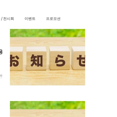
 / 전시회
이벤트
프로모션
용
면