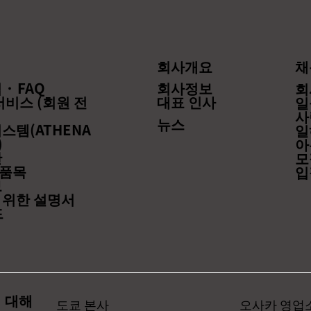
회사개요
채
· FAQ
회사정보
회
서비스 (회원 전
대표 인사
일
사
뉴스
스템(ATHENA
일
)
아
관
모
품목
입
보
 위한 설명서
드
 대해
도쿄 본사
오사카 영업