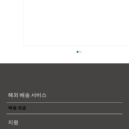
해외 배송 서비스
배송 요금
【본 세미나는 종료되었습니다】“월경 EC
지원
완전 마스터!효율적 판매·최적 물류·안심