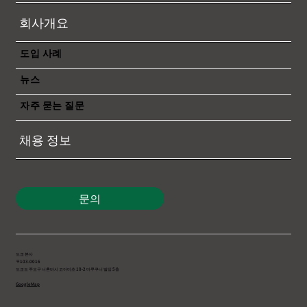
반품의 모두”
회사개요
도입 사례
뉴스
자주 묻는 질문
채용 정보
문의
도쿄 본사
〒103-0016
도쿄도 주오구 니혼바시 코아미초 10-2 마루쿠니 빌딩 5층
Google Map