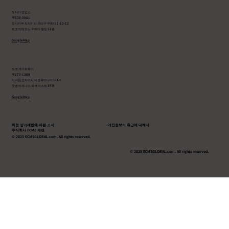
오사카 영업소
〒530-0001
오사카부 오사카시 기타구 우메다 1-12-12
도쿄 타테모노 우메다 빌딩 12층
Google Map
도쿄 게이트웨이
〒270-1369
치바현 인자이시 시코쿠미나미 5-3-1
굿맨 비즈니스 파크 이스트 3F-B
Google Map
특정 상거래법에 따른 표시
개인정보의 취급에 대해서
주식회사 ECMS 재팬
© 2025 ECMSGLOBAL.com. All rights reserved.
© 2025 ECMSGLOBAL.com. All rights reserved.