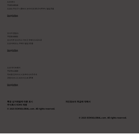
도쿄 본사
〒103-0016
도쿄도 주오구 니혼바시 코아미초 10-2 마루쿠니 빌딩 5층
Google Map
오사카 영업소
〒530-0001
오사카부 오사카시 기타구 우메다 1-12-12
도쿄 타테모노 우메다 빌딩 12층
Google Map
도쿄 게이트웨이
〒270-1369
치바현 인자이시 시코쿠미나미 5-3-1
굿맨 비즈니스 파크 이스트 3F-B
Google Map
특정 상거래법에 따른 표시
개인정보의 취급에 대해서
주식회사 ECMS 재팬
© 2025 ECMSGLOBAL.com. All rights reserved.
© 2025 ECMSGLOBAL.com. All rights reserved.