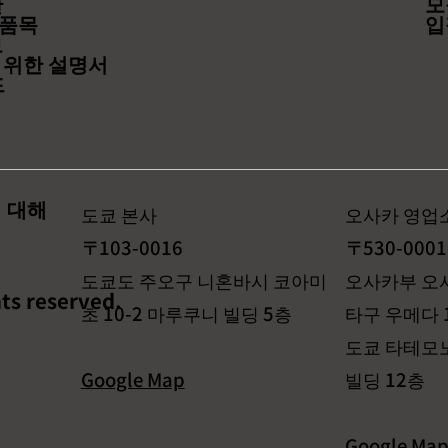
관
모
품목
입
보
 위한 설명서
드
 대해
도쿄 본사
오사카 영업
〒103-0016
〒530-0001
도쿄도 주오구 니혼바시 코아미
오사카부 오
ts reserved.
초 10-2 마루쿠니 빌딩 5층
타구 우메다 1
도쿄 타테모
Google Map
빌딩 12층
Google Ma