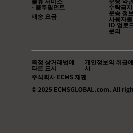
물류 서비스
운송 약
- 플루필먼트
수탁금지
운송 정
배송 요금
사용자를
ID 업로
문의
특정 상거래법에
개인정보의 취급에
따른 표시
서
주식회사 ECMS 재팬
© 2025 ECMSGLOBAL.com. All righ