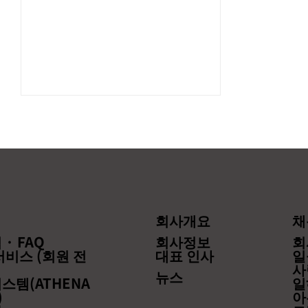
회사개요
채
연유 써챠지료율 개정에 대해
· FAQ
회사정보
회
서
서비스 (회원 전
대표 인사
일
사
뉴스
스템(ATHENA
일
)
아