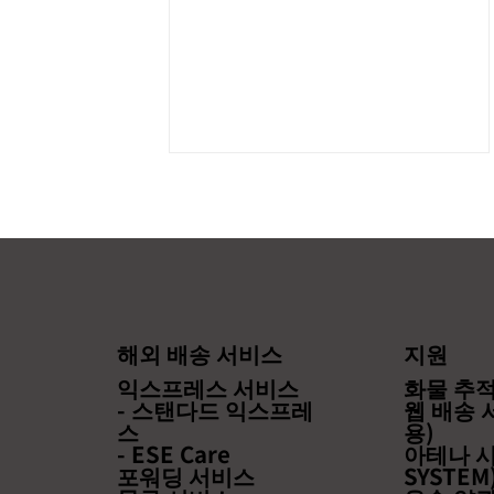
해외 배송 서비스
지원
【공통주의 사항】스탠다드
익스프레스 서비스
화물 추적 
EXPRESS(스탠다드 익스프레
- 스탠다드 익스프레
웹 배송 
스
용)
스) 15의 나라와 지역의 배송
- ESE Care
아테나 시
에 대해서
포워딩 서비스
SYSTEM