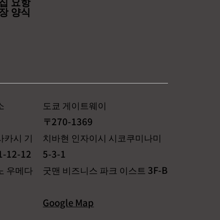
집 요항
장 양식
소
도쿄 게이트웨이
〒270-1369
사카시 기
치바현 인자이시 시코쿠미나미
-12-12
5-3-1
노 우메다
굿맨 비즈니스 파크 이스트 3F-B
Google Map
p