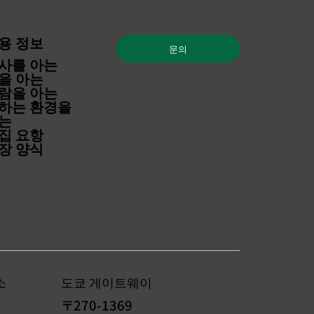
에 대한 뉴스가 방송되었
를 진행했고, 저희 대표
용 정보
문의
마츠 씨는 시장 동향과
사를 아는
 언급했습니다. 우리
을 아는
람을 아는
하는 환경을
는
집 요항
장 양식
소
도쿄 게이트웨이
〒270-1369