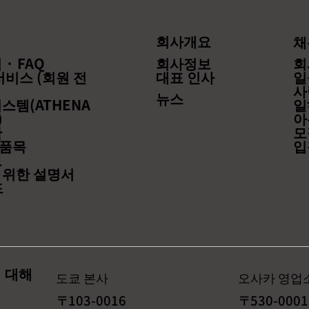
유 서차지에 대해서, 아래와 같이
비스 중단
안내하겠습니다. 연유 서차지에 대
습니다. 저희 회사도 이 쇼에 출연
해서는 이쪽 으로부터 봐 주세요.
해 인터뷰
회사개요
채
https://www.ecmsglobal-
이사인 고
· FAQ
회사정보
회
jp.com/ese-pricelist...
상황에 대해
서비스 (회원 전
대표 인사
일
는...
사
뉴스
스템(ATHENA
일
)
아
관
모
품목
입
보
 위한 설명서
드
 대해
도쿄 본사
오사카 영업
〒103-0016
〒530-0001