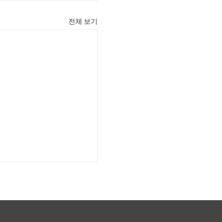
전체 보기
재] TV 아사히 "헬로"
9월 10일, TV 아사히의
에서 미국으로의 우편 서