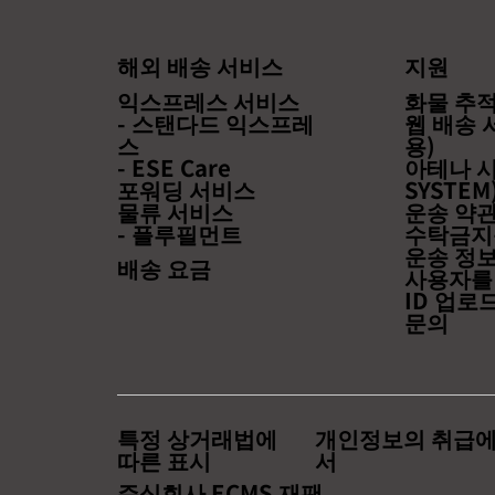
다. 채용 정보 페이지
https://www.ecmsglobal-
jp.com/recruitment
해외 배송 서비스
지원
익스프레스 서비스
화물 추적 
- 스탠다드 익스프레
웹 배송 
스
용)
- ESE Care
아테나 시
포워딩 서비스
SYSTEM
물류 서비스
운송 약
- 플루필먼트
수탁금지
운송 정
배송 요금
사용자를
ID 업로
문의
특정 상거래법에
개인정보의 취급에
따른 표시
서
주식회사 ECMS 재팬