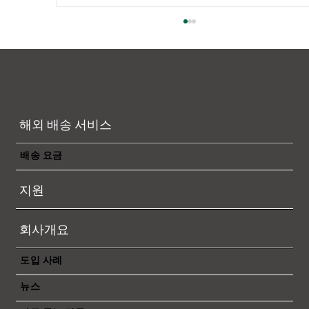
2025년 10월 석유 급여 알림
고객 여러분 평소보다 당사 서비스를 이용해 주
셔서 감사합니다. 연유 서차지에 대해서, 아래와
같이 안내하겠습니다. 연유 서차지에 대해서는
이쪽 으로부터 봐 주세요.
해외 배송 서비스
https://www.ecmsglobal-jp.com/ese-
pricelist...
배송 요금
지원
회사개요
도입 사례
뉴스