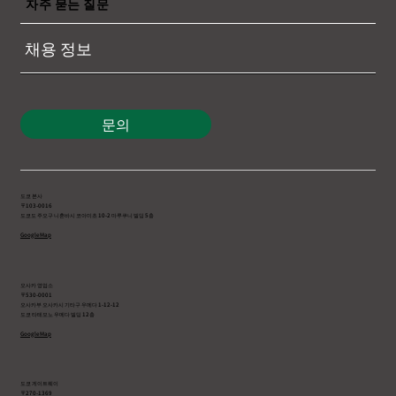
자주 묻는 질문
채용 정보
문의
도쿄 본사
〒103-0016
도쿄도 주오구 니혼바시 코아미초 10-2 마루쿠니 빌딩 5층
Google Map
오사카 영업소
〒530-0001
오사카부 오사카시 기타구 우메다 1-12-12
도쿄 타테모노 우메다 빌딩 12층
Google Map
도쿄 게이트웨이
〒270-1369