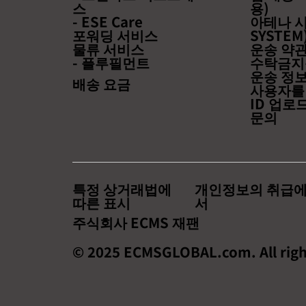
스
용)
림】~월경 EC의 최신 트렌드
- ESE Care
아테나 시
와 성공 사례를 배우는 기회! ~
포워딩 서비스
SYSTEM
물류 서비스
운송 약
- 플루필먼트
수탁금지
운송 정
배송 요금
사용자를
ID 업로
문의
특정 상거래법에
개인정보의 취급에
따른 표시
서
주식회사 ECMS 재팬
© 2025 ECMSGLOBAL.com. All righ