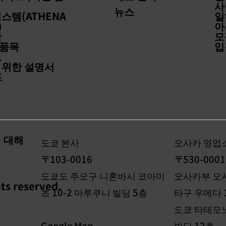
사
율적 판매·최적 물류·안심 반
출전·등
뉴스
스템(ATHENA
일
품의 모두”
)
아
관
모
품목
입
보
 위한 설명서
드
 대해
도쿄 본사
오사카 영업
〒103-0016
〒530-0001
도쿄도 주오구 니혼바시 코아미
오사카부 오
ts reserved.
초 10-2 마루쿠니 빌딩 5층
타구 우메다 1
도쿄 타테모
Google Map
빌딩 12층