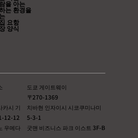
람을 아는
단의 알림
하는 환경을
는
집 요항
장 양식
소
도쿄 게이트웨이
〒270-1369
사카시 기
치바현 인자이시 시코쿠미나미
-12-12
5-3-1
노 우메다
굿맨 비즈니스 파크 이스트 3F-B