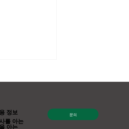
용 정보
문의
었습니다】 “해외 비
사를 아는
XPO2025 온라인”에
을 아는