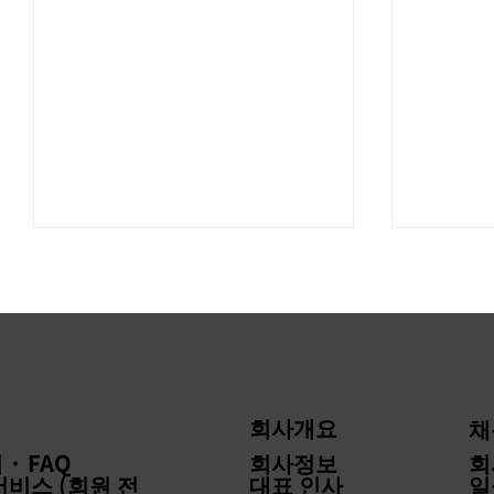
회사개요
채
【본 세미나는 종료되었습니
【종료되
· FAQ
회사정보
회
다】“월경 EC 완전 마스터!효
즈니스 E
서비스 (회원 전
대표 인사
일