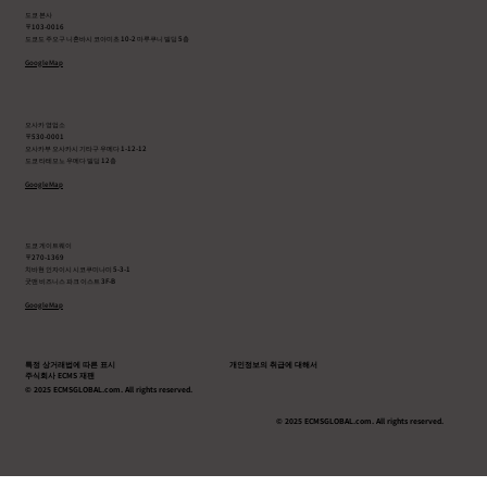
도쿄 본사
〒103-0016
도쿄도 주오구 니혼바시 코아미초 10-2 마루쿠니 빌딩 5층
Google Map
오사카 영업소
〒530-0001
오사카부 오사카시 기타구 우메다 1-12-12
도쿄 타테모노 우메다 빌딩 12층
Google Map
도쿄 게이트웨이
〒270-1369
치바현 인자이시 시코쿠미나미 5-3-1
굿맨 비즈니스 파크 이스트 3F-B
Google Map
특정 상거래법에 따른 표시
개인정보의 취급에 대해서
주식회사 ECMS 재팬
© 2025 ECMSGLOBAL.com. All rights reserved.
© 2025 ECMSGLOBAL.com. All rights reserved.