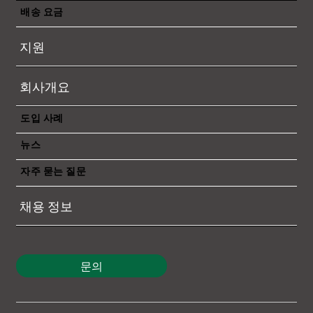
배송 요금
【본 세미나는 종료되었습니다】“월경 EC
지원
완전 마스터!효율적 판매·최적 물류·안심
반품의 모두”
회사개요
도입 사례
뉴스
자주 묻는 질문
채용 정보
문의