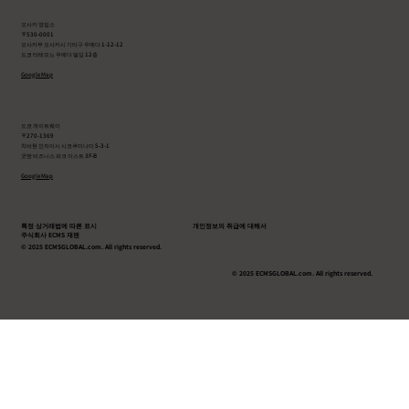
오사카 영업소
〒530-0001
오사카부 오사카시 기타구 우메다 1-12-12
도쿄 타테모노 우메다 빌딩 12층
Google Map
도쿄 게이트웨이
〒270-1369
치바현 인자이시 시코쿠미나미 5-3-1
굿맨 비즈니스 파크 이스트 3F-B
Google Map
특정 상거래법에 따른 표시
개인정보의 취급에 대해서
주식회사 ECMS 재팬
© 2025 ECMSGLOBAL.com. All rights reserved.
© 2025 ECMSGLOBAL.com. All rights reserved.