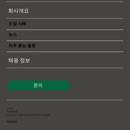
반품의 모두”
회사개요
도입 사례
뉴스
자주 묻는 질문
채용 정보
문의
도쿄 본사
〒103-0016
도쿄도 주오구 니혼바시 코아미초 10-2 마루쿠니 빌딩 5층
Google Map