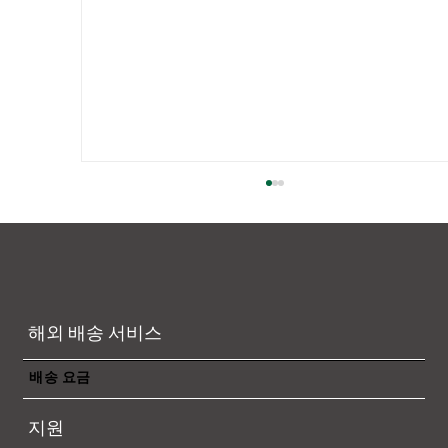
해외 배송 서비스
배송 요금
【본 세미나는 종료되었습니다】“월경 EC
지원
완전 마스터!효율적 판매·최적 물류·안심