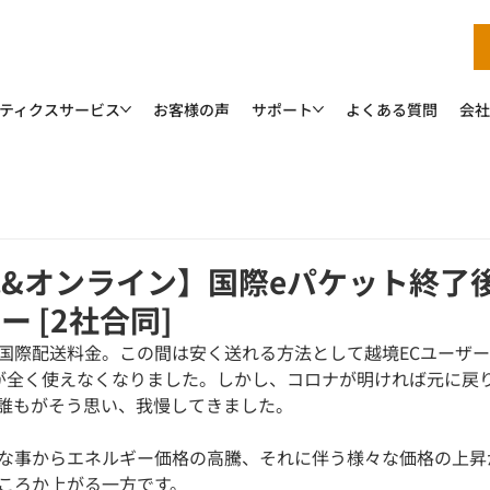
ティクスサービス
お客様の声
サポート
よくある質問
会社
&オンライン】国際eパケット終了
 [2社合同]
国際配送料金。この間は安く送れる方法として越境ECユーザ
が全く使えなくなりました。しかし、コロナが明ければ元に戻
誰もがそう思い、我慢してきました。
な事からエネルギー価格の高騰、それに伴う様々な価格の上昇
ころか上がる一方です。