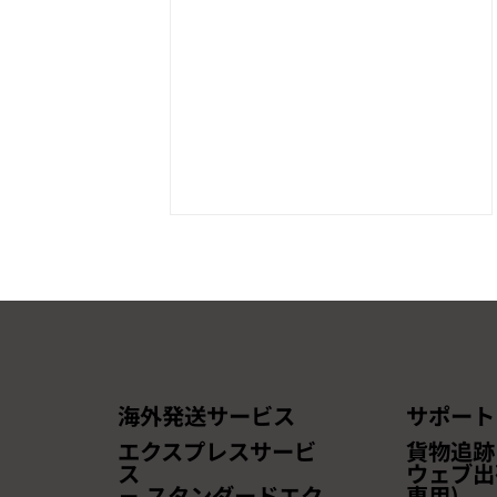
海外発送サービス
サポート
【本セミナーは終了しまし
エクスプレスサービ
貨物追跡
た】【無料ウェビナー開催の
ス
ウェブ出
－ スタンダードエク
専用)
お知らせ】~越境ECの最新ト