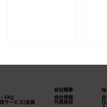
会社概要
採
【本セミナーは終了しまし
【終了
・FAQ
会社情報
会
た】「越境EC完全マスター！
ネスEX
荷サービス(会員
代表挨拶
仕
人
効率的販売・最適物流・安心
に出展