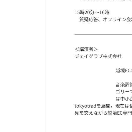
15時20分～16時
　質疑応答、オフライン会
＜講演者＞
ジェイグラブ株式会社
越境EC
音楽評
ゴリー
は中小
tokyotradを展開。
見を交えながら越境EC専