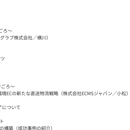
分ごろ～　
イグラブ株式会社／横川）
コツ
分ごろ～　
越境ECの新たな直送物流戦略（株式会社ECMSジャパン／小松
終了について
ント
略の構築（成功事例の紹介）