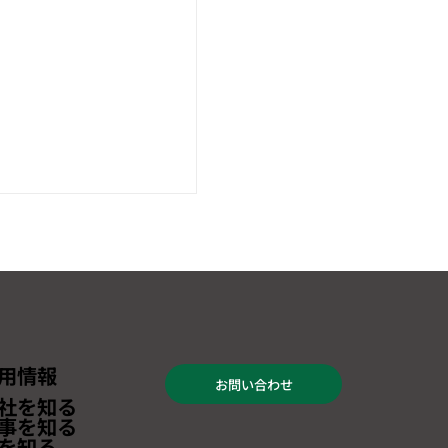
用情報
お問い合わせ
しました】「海外ビジ
社を知る
PO2025オンライン」
事を知る
を知る
・登壇のお知らせ