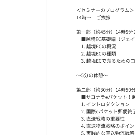
＜セミナーのプログラム＞
14時～　ご挨拶
第一部（約45分）14時5
　■越境EC基礎編（ジェ
　1. 越境ECの概況
　2. 越境ECの種類
　3. 越境ECで売るための
～5分の休憩～
第二部（約30分）14時50
　■サヨナラeパケット！
　1. イントロダクション
　2. 国際eパケット郵便
　3. 直送戦略の重要性
　4. 直送物流戦略のポイ
　5. 実践的な直送物流戦