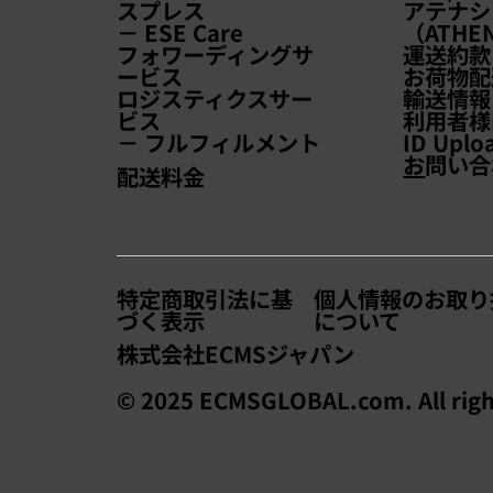
スプレス
アテナシ
レンドと成功事例を学ぶチャ
－ ESE Care
（ATHEN
ンス！~
フォワーディングサ
運送約款
ービス
お荷物配
ロジスティクスサー
輸送情報
ビス
利用者様
－ フルフィルメント
ID Uplo
お
問い合
配送料金
特定商取引法に基
個人情報のお取り
づく表示
について
株式会社ECMSジャパン
© 2025 ECMSGLOBAL.com. All righ