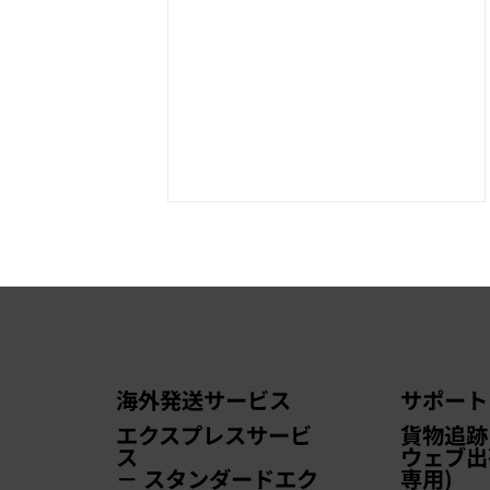
海外発送サービス
サポート
【本セミナーは終了しまし
エクスプレスサービ
貨物追跡
た】【無料ウェビナー開催の
ス
ウェブ出
－ スタンダードエク
専用)
お知らせ】~越境ECの最新ト