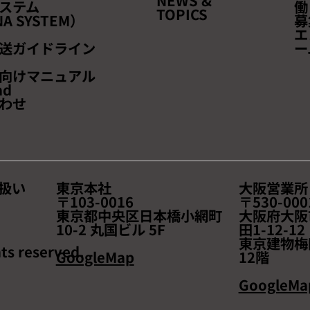
NEWS &
ステム
働
返品のすべて」
TOPICS
A SYSTEM）
募
エ
送ガイドライン
ー
向けマニュアル
ad
わせ
扱い
東京本社
大阪営業所
〒103-0016
〒530-000
東京都中央区日本橋小網町
大阪府大阪
10-2 丸国ビル 5F
田1-12-1
東京建物梅
ts reserved.
GoogleMap
12階
GoogleMa