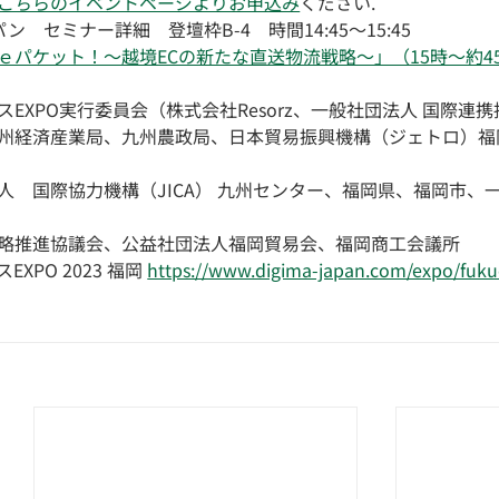
こちらのイベントページよりお申込み
ください.
ャパン　セミナー詳細
　登壇枠B-4　時間14:45〜15:45
ｅパケット！～越境ECの新たな直送物流戦略～」（15時～約4
EXPO実行委員会（株式会社Resorz、一般社団法人 国際連携
州経済産業局、九州農政局、日本貿易振興機構（ジェトロ）福
人　国際協力機構（JICA） 九州センター、福岡県、福岡市、
略推進協議会、公益社団法人福岡貿易会、福岡商工会議所
PO 2023 福岡 
https://www.digima-japan.com/expo/fuk