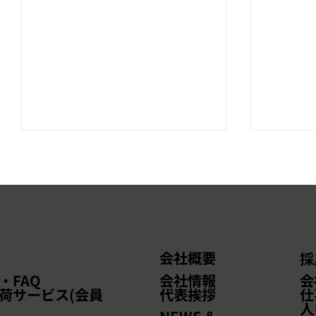
会社概要
採
【本セミナーは終了しまし
【終了
・FAQ
会社情報
会
た】「越境EC完全マスター！
ネスEX
荷サービス(会員
代表挨拶
仕
人
効率的販売・最適物流・安心
に出展