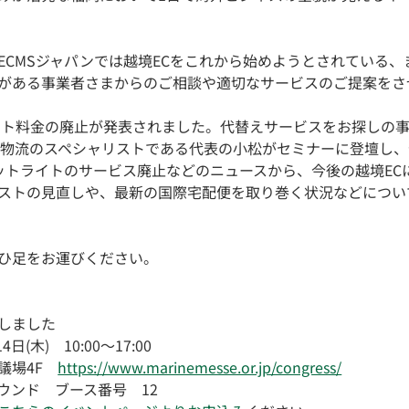
ECMSジャパンでは越境ECをこれから始めようとされている、
がある事業者さまからのご相談や適切なサービスのご提案をさ
パケット料金の廃止が発表されました。代替えサービスをお探しの
C物流のスペシャリストである代表の小松がセミナーに登壇し、
ケットライトのサービス廃止などのニュースから、今後の越境EC
ストの見直しや、最新の国際宅配便を取り巻く状況などについ
ひ足をお運びください。
たしました
(木)　10:00～17:00
議場4F　
https://www.marinemesse.or.jp/congress/
ウンド　ブース番号　12