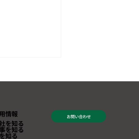
用情報
お問い合わせ
しました】「海外ビジ
社を知る
PO2025オンライン」
事を知る
を知る
・登壇のお知らせ