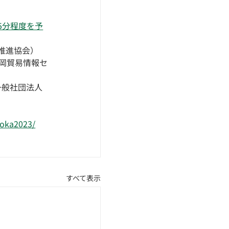
5分程度を予
推進協会）​
岡貿易情報セ
一般社団法人
uoka2023/
すべて表示