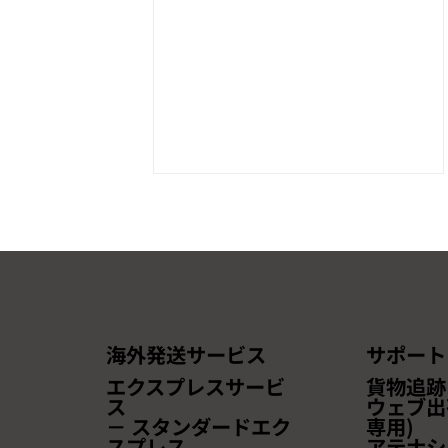
海外発送サービス
サポート
【本セミナーは終了しまし
エクスプレスサービ
貨物追跡
た】【無料ウェビナー開催の
ス
ウェブ出
－ スタンダードエク
専用)
お知らせ】~越境ECの最新ト
スプレス
アテナシ