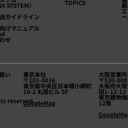
返品のすべて」
出展し
TOPICS
A SYSTEM）
募
エ
送ガイドライン
ー
向けマニュアル
ad
わせ
扱い
東京本社
大阪営業所
〒103-0016
〒530-000
東京都中央区日本橋小網町
大阪府大阪
10-2 丸国ビル 5F
田1-12-1
東京建物梅
ts reserved.
GoogleMap
12階
GoogleMa