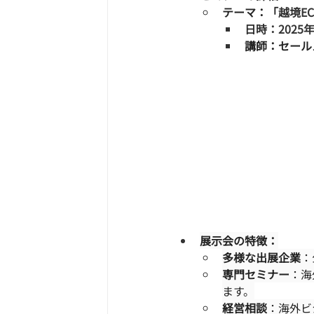
テーマ：「
越境E
日時：2025年
講師：セール
展示会の特徴：
多様な出展企業
：
専門セミナー
：海
ます。
経営相談
：海外ビ