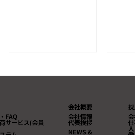
会社概要
採
【本セミナーは終了しまし
【終了し
・FAQ
会社情報
会
た】「越境EC完全マスター！
（金)に
荷サービス(会員
代表挨拶
仕
人
効率的販売・最適物流・安心
ジネスE
NEWS &
ステム
働