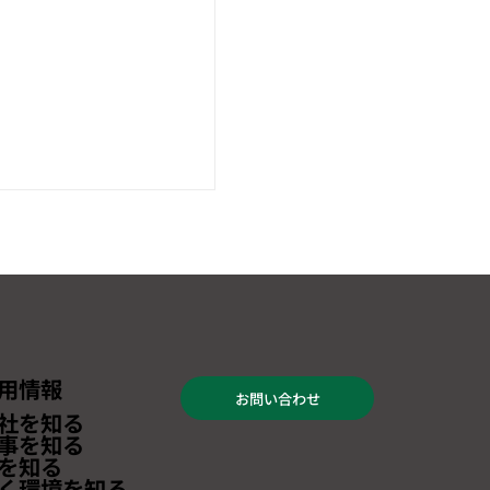
用情報
お問い合わせ
ました】5月10日
社を知る
開催される 『海外ビ
事を知る
を知る
XPO 2024北海道』へ
く環境を知る