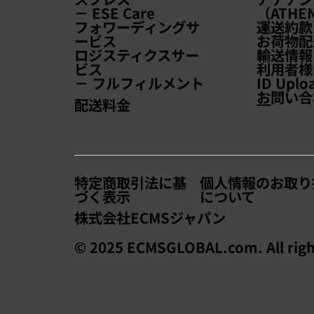
レンドと成功事例を学ぶチャ
－ ESE Care
（ATHEN
ンス！~
フォワーディングサ
運送約款
ービス
お荷物配
ロジスティクスサー
輸送情報
ビス
利用者様
－ フルフィルメント
ID Uplo
お
問い合
配送料金
特定商取引法に基
個人情報のお取り
づく表示
について
株式会社ECMSジャパン
© 2025 ECMSGLOBAL.com. All righ