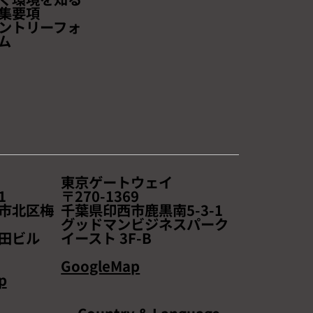
ます
集要項
ントリーフォ
ム
東京ゲートウェイ
1
〒270-1369
市北区梅
千葉県印西市鹿黒南5-3-1
2
​グッドマンビジネスパーク
田ビル
イースト 3F-B
GoogleMap
p