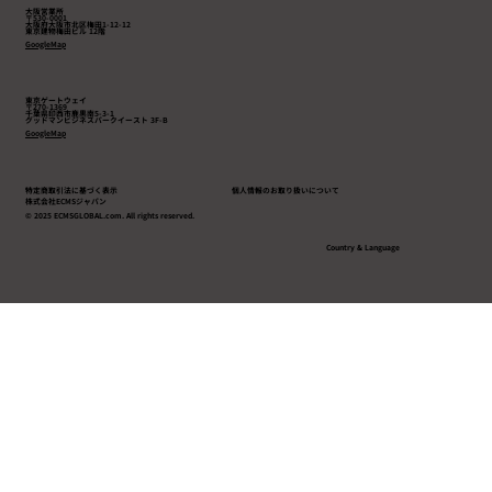
大阪営業所
〒530-0001
大阪府大阪市北区梅田1-12-12
東京建物梅田ビル 12階
GoogleMap
東京ゲートウェイ
〒270-1369
千葉県印西市鹿黒南5-3-1
​グッドマンビジネスパークイースト 3F-B
GoogleMap
特定商取引法に基づく表示
個人情報のお取り扱いについて
株式会社ECMSジャパン
© 2025 ECMSGLOBAL.com. All rights reserved.
Country & Language