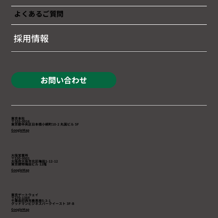
よくあるご質問
採用情報
お問い合わせ
東京本社
〒103-0016
東京都中央区日本橋小網町10-2 丸国ビル 5F
GoogleMap
大阪営業所
〒530-0001
大阪府大阪市北区梅田1-12-12
東京建物梅田ビル 12階
GoogleMap
東京ゲートウェイ
〒270-1369
千葉県印西市鹿黒南5-3-1
​グッドマンビジネスパークイースト 3F-B
GoogleMap