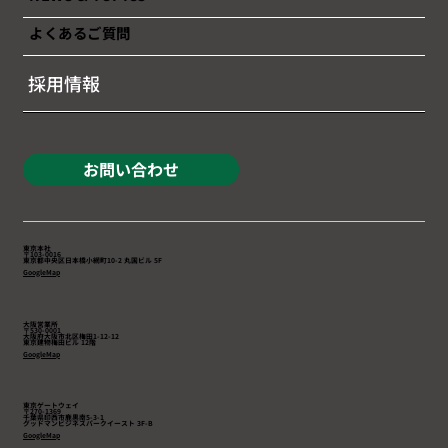
よくあるご質問
採用情報
お問い合わせ
東京本社
〒103-0016
東京都中央区日本橋小網町10-2 丸国ビル 5F
GoogleMap
大阪営業所
〒530-0001
大阪府大阪市北区梅田1-12-12
東京建物梅田ビル 12階
GoogleMap
東京ゲートウェイ
〒270-1369
千葉県印西市鹿黒南5-3-1
​グッドマンビジネスパークイースト 3F-B
GoogleMap