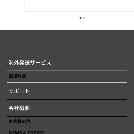
海外発送サービス
配送料金
【本セミナーは終了しました】「越境EC
サポート
完全マスター！効率的販売・最適物流・
安心返品のすべて」
会社概要
お客様の声
NEWS & TOPICS