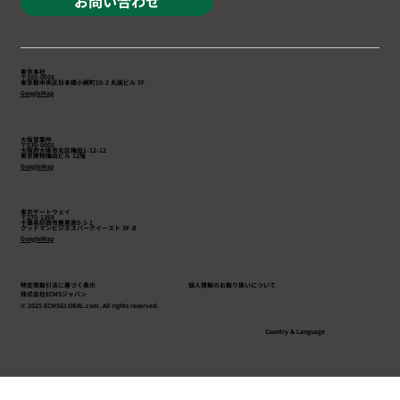
お問い合わせ
東京本社
〒103-0016
東京都中央区日本橋小網町10-2 丸国ビル 5F
GoogleMap
大阪営業所
〒530-0001
大阪府大阪市北区梅田1-12-12
東京建物梅田ビル 12階
GoogleMap
東京ゲートウェイ
〒270-1369
千葉県印西市鹿黒南5-3-1
​グッドマンビジネスパークイースト 3F-B
GoogleMap
特定商取引法に基づく表示
個人情報のお取り扱いについて
株式会社ECMSジャパン
© 2025 ECMSGLOBAL.com. All rights reserved.
Country & Language