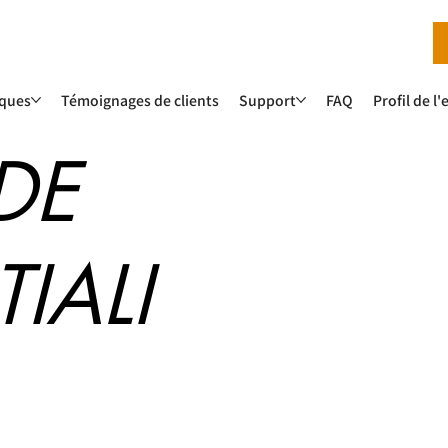
iques
Témoignages de clients
Support
FAQ
Profil de l
DE
IALI