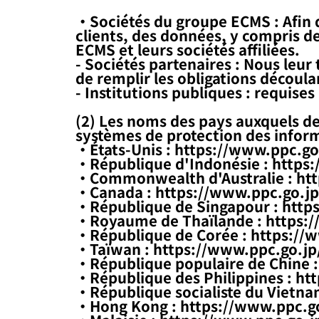
・Sociétés du groupe ECMS : Afin 
clients, des données, y compris d
ECMS et leurs sociétés affiliées.
- Sociétés partenaires : Nous leu
de remplir les obligations découla
- Institutions publiques : requises
(2) Les noms des pays auxquels de
systèmes de protection des inform
・États-Unis :
https://www.ppc.go.
・République d'Indonésie :
https:
・Commonwealth d'Australie :
htt
・Canada :
https://www.ppc.go.jp
・République de Singapour :
http
・Royaume de Thaïlande :
https:/
・République de Corée :
https://w
・Taïwan :
https://www.ppc.go.jp/
・République populaire de Chine 
・République des Philippines :
htt
・République socialiste du Vietna
・Hong Kong :
https://www.ppc.go