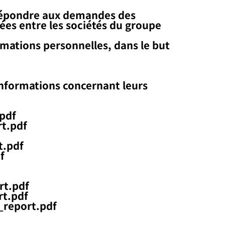
 répondre aux demandes des
ées entre les sociétés du groupe
rmations personnelles, dans le but
informations concernant leurs
.pdf
rt.pdf
t.pdf
f
rt.pdf
rt.pdf
_report.pdf