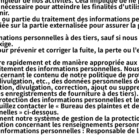
nécessaire pour atteindre les finalités d'utili
nir.
ut ou partie du traitement des informations pe
ée sur la partie externalisée pour assurer la
mations personnelles à des tiers, sauf si nou
xige.
r prévenir et corriger la fuite, la perte o
re rapidement et de manière appropriée aux
itement des informations personnelles. Nous
rnant le contenu de notre politique de pro
ivulgation, etc., des données personnelles d
isation, divulgation, correction, ajout ou suppr
es enregistrements de fourniture à des tiers
rotection des informations personnelles et l
uillez contacter le « Bureau des plaintes e
elles » ci-dessous.
ent notre système de gestion de la protecti
tation concernant les renseignements person
informations personnelles : Responsable de la