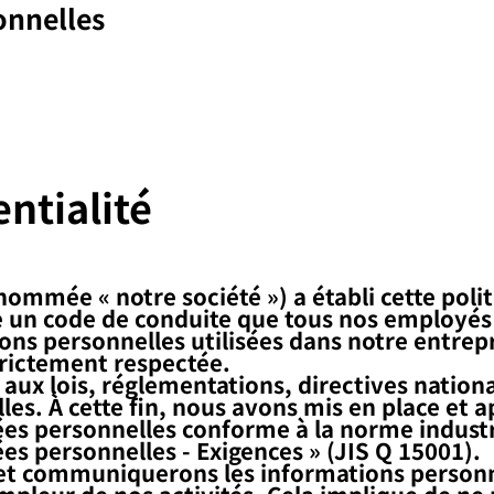
onnelles
entialité
ommée « notre société ») a établi cette poli
un code de conduite que tous nos employés d
ons personnelles utilisées dans notre entrep
strictement respectée.
aux lois, réglementations, directives nation
es. À cette fin, nous avons mis en place et 
ées personnelles conforme à la norme industr
es personnelles - Exigences » (JIS Q 15001).
s et communiquerons les informations person
mpleur de nos activités. Cela implique de ne 