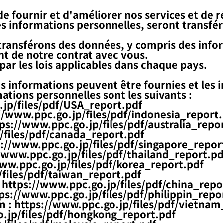
de fournir et d'améliorer nos services et de
es informations personnelles, seront transfér
r transférons des données, y compris des info
nt de notre contrat avec vous.
 par les lois applicables dans chaque pays.
s informations peuvent être fournies et les 
ations personnelles sont les suivants :
jp/files/pdf/USA_report.pdf
//www.ppc.go.jp/files/pdf/indonesia_report
ps://www.ppc.go.jp/files/pdf/australia_repo
/files/pdf/canada_report.pdf
s://www.ppc.go.jp/files/pdf/singapore_repor
/www.ppc.go.jp/files/pdf/thailand_report.pd
ww.ppc.go.jp/files/pdf/korea_report.pdf
files/pdf/taiwan_report.pdf
:
https://www.ppc.go.jp/files/pdf/china_repo
ps://www.ppc.go.jp/files/pdf/philippin_repo
m :
https://www.ppc.go.jp/files/pdf/vietnam
.jp/files/pdf/hongkong_report.pdf