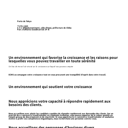
Porte de Tokyo
〒270-1369
5-3-1 Shikakurominami, ville d'Inzai, préfecture de Chiba
Parc d'affaires Goodman Est 3F-B
Un environnement qui favorise la croissance et les raisons pour
lesquelles vous pouvez travailler en toute sérénité
Un lieu de travail sûr et axé sur la croissance sur lequel vous pouvez compter
ECMS accompagne votre croissance tout en vous procurant une tranquillité d’esprit dans votre travail.
Un environnement qui soutient votre croissance
Nous apprécions votre capacité à répondre rapidement aux
besoins des clients.
Nous accueillons avec plaisir les candidats capables de répondre rapidement aux demandes des clients. Sur un
marché du e-commerce transfrontalier en constante évolution, vous pouvez apporter de la valeur ajoutée en
faisant preuve de discernement et de réactivité. Si vous appréciez le e-commerce transfrontalier et souhaitez
mettre à profit vos compétences linguistiques, nous recherchons une personne comme vous.
Nous accueillons des personnes d'horizons divers