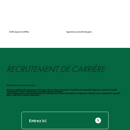
ECMS Japon en chiffres
Apprenez à connaître les gens
RECRUTEMENT DE CARRIÈRE
Recrutement en milieu de carrière
Nous accueillons des personnes d'horizons divers. Êtes-vous prêt à franchir une nouvelle étape et à mettre à profit
l'expérience et les compétences acquises jusqu'à présent ?
Vous trouverez ici un environnement où vous pourrez relever des défis et progresser. Mettez votre expérience à profit
pour construire l'avenir ensemble !
Entrez ici