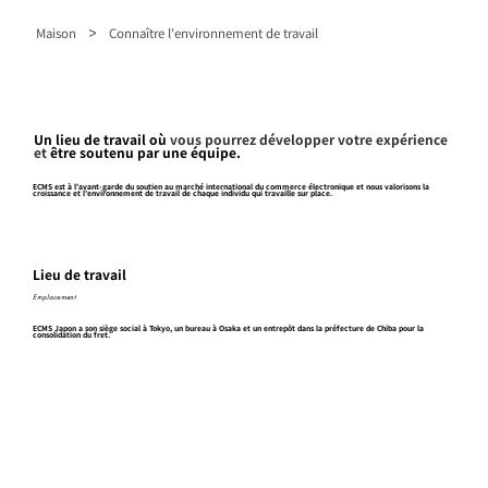
>
Maison
Connaître l'environnement de travail
Un lieu de travail où
vous pourrez développer votre expérience
et
être soutenu par une équipe.
ECMS est à l'avant-garde du soutien au marché international du commerce électronique et nous valorisons la
croissance et l'environnement de travail de chaque individu qui travaille sur place.
Lieu de travail
Emplacement
ECMS Japon a son siège social à Tokyo, un bureau à Osaka et un entrepôt dans la préfecture de Chiba pour la
consolidation du fret.