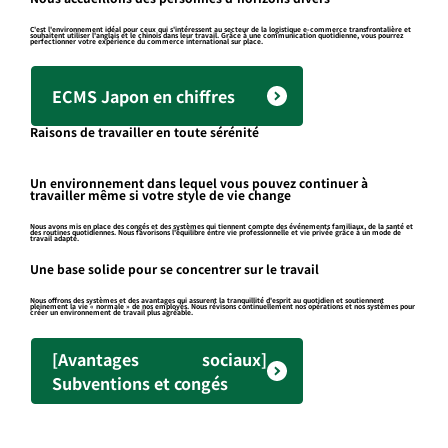
C'est l'environnement idéal pour ceux qui s'intéressent au secteur de la logistique e-commerce transfrontalière et
souhaitent utiliser l'anglais et le chinois dans leur travail. Grâce à une communication quotidienne, vous pourrez
perfectionner votre expérience du commerce international sur place.
ECMS Japon en chiffres
Raisons de travailler en toute sérénité
Un environnement dans lequel vous pouvez continuer à
travailler même si votre style de vie change
Nous avons mis en place des congés et des systèmes qui tiennent compte des événements familiaux, de la santé et
des routines quotidiennes. Nous favorisons l'équilibre entre vie professionnelle et vie privée grâce à un mode de
travail adapté.
Une base solide pour se concentrer sur le travail
Nous offrons des systèmes et des avantages qui assurent la tranquillité d'esprit au quotidien et soutiennent
pleinement la vie « normale » de nos employés. Nous révisons continuellement nos opérations et nos systèmes pour
créer un environnement de travail plus agréable.
[Avantages sociaux]
Subventions et congés