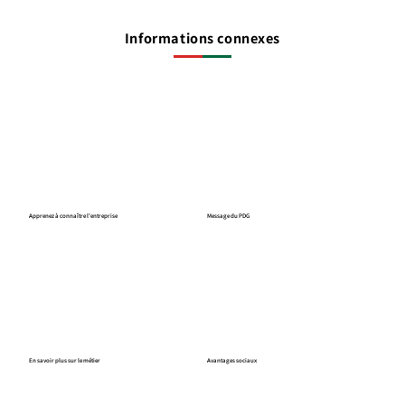
Informations connexes
Apprenez à connaître l'entreprise
Message du PDG
En savoir plus sur le métier
Avantages sociaux