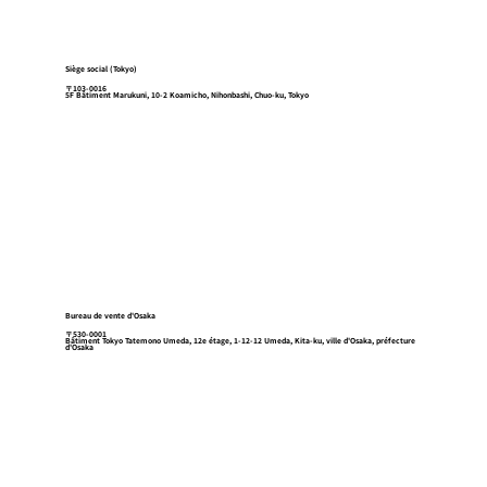
Siège social (Tokyo)
〒103-0016
5F Bâtiment Marukuni, 10-2 Koamicho, Nihonbashi, Chuo-ku, Tokyo
Bureau de vente d'Osaka
〒530-0001
Bâtiment Tokyo Tatemono Umeda, 12e étage, 1-12-12 Umeda, Kita-ku, ville d'Osaka, préfecture
d'Osaka