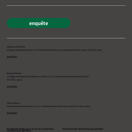
enquête
Siège social de Tokyo
5e étage, Immeuble Marukuni, 10-2 Nihonbashi Koamicho, Arrondissement de Chuo, Tokyo 103-0016, Japon
Google Map
Bureau d’Osaka
12e étage, Immeuble Tokyo Tatemono Umeda, 1-12-12 Umeda, Arrondissement de Kita, Osaka
530-0001, Japon
Google Map
Tokyo Gateway
3F-B Goodman Business Park East, 5-3-1 Shikoku Minami, Ville d’Inzai, Chiba 270-1369, Japon
Google Map
Divulgation fondée sur la loi sur les transactions
Traitement des informations personnelles
commerciales spécifiées