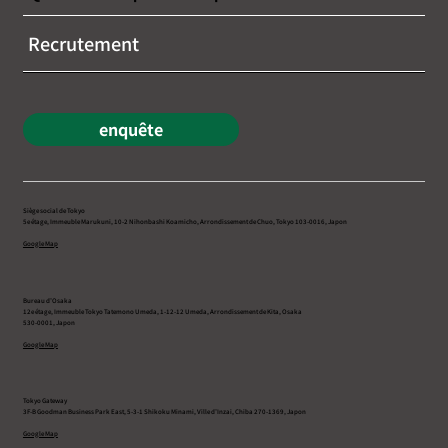
Recrutement
enquête
Siège social de Tokyo
5e étage, Immeuble Marukuni, 10-2 Nihonbashi Koamicho, Arrondissement de Chuo, Tokyo 103-0016, Japon
Google Map
Bureau d’Osaka
12e étage, Immeuble Tokyo Tatemono Umeda, 1-12-12 Umeda, Arrondissement de Kita, Osaka
530-0001, Japon
Google Map
Tokyo Gateway
3F-B Goodman Business Park East, 5-3-1 Shikoku Minami, Ville d’Inzai, Chiba 270-1369, Japon
Google Map