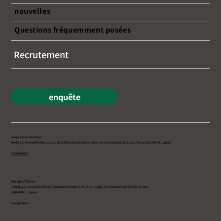
nouvelles
Questions fréquemment posées
Recrutement
enquête
Siège social de Tokyo
5e étage, Immeuble Marukuni, 10-2 Nihonbashi Koamicho, Arrondissement de Chuo, Tokyo 103-0016, Japon
Google Map
Bureau d’Osaka
12e étage, Immeuble Tokyo Tatemono Umeda, 1-12-12 Umeda, Arrondissement de Kita, Osaka
530-0001, Japon
Google Map