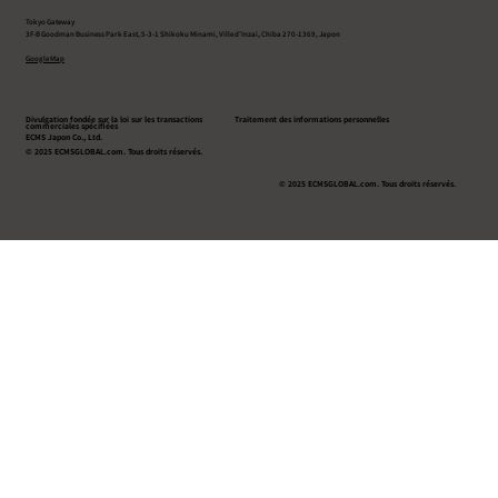
Tokyo Gateway
3F-B Goodman Business Park East, 5-3-1 Shikoku Minami, Ville d’Inzai, Chiba 270-1369, Japon
Google Map
Divulgation fondée sur la loi sur les transactions
Traitement des informations personnelles
commerciales spécifiées
ECMS Japon Co., Ltd.
© 2025 ECMSGLOBAL.com. Tous droits réservés.
© 2025 ECMSGLOBAL.com. Tous droits réservés.