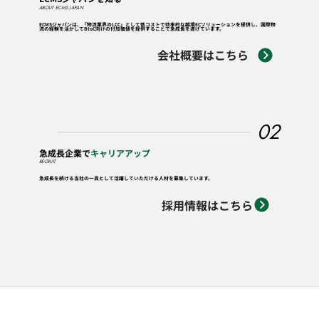
ABOUT ECMS JAPAN
ECMSジャパンは、「物流業界のLCC」として低コストで効率的な越境ECソリューションを提供し、国際物
流の経験を活かしてBtoC向けの付加価値を提供することで急成長を遂げています。
会社概要はこちら
02
急成長企業で
キャリアアップ
RECRUIT
急成長を続ける当社の一員として活躍していただける人材を募集しています。
採用情報はこちら