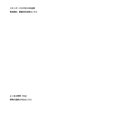
スタンダードEXPRESS料金表
発送国別、重量別料金表はこちら
よくある質問（FAQ）
荷物の追跡＆FAQはこちら