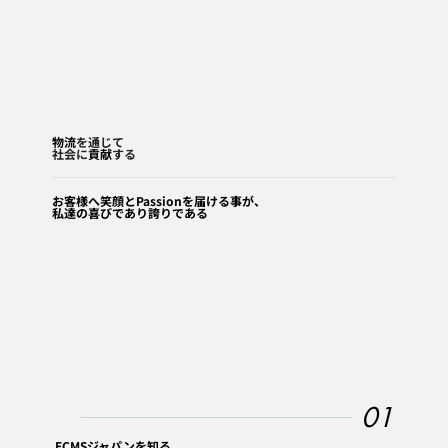
物流
を通じて
社会に
貢献
する
お客様へ笑顔とPassionを届ける事が、
私達の喜びであり誇りである
01
ECMSジャパンを知る