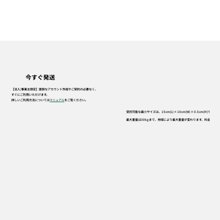
今すぐ発送
【法人/事業主限定】面倒なアカウント作成やご契約の必要なく、
すぐにご利用いただけます。
詳しいご利用方法については
マニュアル
をご覧ください。
受託可能な最小サイズは、
15cm(L) × 10cm(W) × 0.5cm(H)
です。上
最大重量は
30kg
まで、地域により最大重量が変わります。料金表のペ