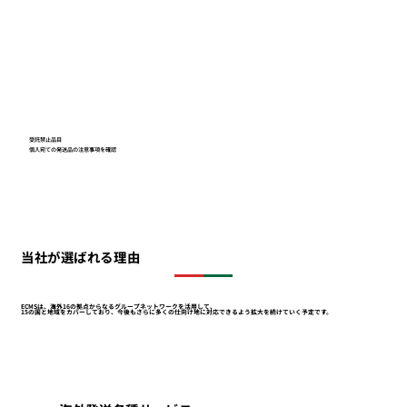
受託禁止品目
個人宛ての発送品の注意事項を確認
当社が選ばれる理由
ECMSは、海外16の拠点からなるグループネットワークを活用して、
15の国と地域をカバーしており、今後もさらに多くの仕向け地に対応できるよう拡大を続けていく予定です。