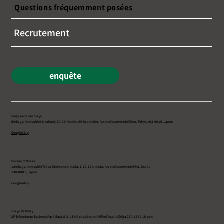
Questions fréquemment posées
Recrutement
enquête
Siège social de Tokyo
5e étage, Immeuble Marukuni, 10-2 Nihonbashi Koamicho, Arrondissement de Chuo, Tokyo 103-0016, Japon
Google Map
Bureau d’Osaka
12e étage, Immeuble Tokyo Tatemono Umeda, 1-12-12 Umeda, Arrondissement de Kita, Osaka
530-0001, Japon
Google Map
Tokyo Gateway
3F-B Goodman Business Park East, 5-3-1 Shikoku Minami, Ville d’Inzai, Chiba 270-1369, Japon