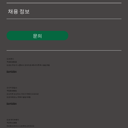
채용 정보
문의
도쿄 본사
〒103-0016
도쿄도 주오구 니혼바시 코아미초 10-2 마루쿠니 빌딩 5층
Google Map
오사카 영업소
〒530-0001
오사카부 오사카시 기타구 우메다 1-12-12
도쿄 타테모노 우메다 빌딩 12층
Google Map
도쿄 게이트웨이
〒270-1369
치바현 인자이시 시코쿠미나미 5-3-1