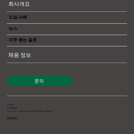
회사개요
도입 사례
뉴스
자주 묻는 질문
채용 정보
문의
도쿄 본사
〒103-0016
도쿄도 주오구 니혼바시 코아미초 10-2 마루쿠니 빌딩 5층
Google Map