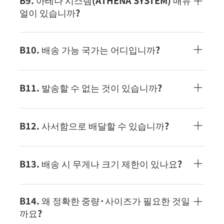
B9. 아테나 시스템(ATHENA SYSTEM) 매뉴
얼이 있습니까?
이용 방법은 이쪽을 확인해 주세요.
B10. 배송 가능 국가는 어디입니까?
2023년 10월 현재 중국, 홍콩, 대만, 한국, 싱가포르,
말레이시아, 태국, 인도네시아, 미국, 캐나다, 호주 등
B11. 발송할 수 없는 것이 있습니까?
을 위해 배송 가능합니다.자세한 내용은 여기 를 참조
하십시오.
화물의 내용이나 목적지에 의해, 발송을 받을 수 없는
경우가 있습니다. 자세한 것은, 당사 홈페이지 「수탁
B12. 사서함으로 배달할 수 있습니까?
금지 품목」과 「개인용 화물 주의 사항」을 확인해
주세요. ・수탁 금지 품목에 대해서는, 이쪽・개인용
사서함으로 배달할 수 없습니다.
화물 주의 사항에 대해서는, 이쪽
B13. 배송 시 무게나 크기 제한이 있나요?
짐을 안전하고 신속하게 배달하기 위해 위탁 제한을
마련하고 있습니다. (예: 1포장 30kg까지, 세로・가
B14. 왜 정확한 중량·사이즈가 필요한 것일
로・높이의 3변 합계는 170cm까지 수탁 가능)※지
까요?
역마다 수탁 제한이 다르므로 자세한 것은 이쪽을 확