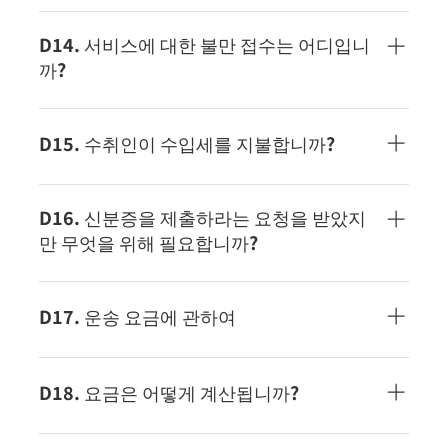
통관시 정보 부족, 공휴일 및 비행 지연 등 다양한 이
유로 수송 일수에 영향을 줄 수 있습니다. 확인하고
D14. 서비스에 대한 불만 접수는 어디입니
싶은 경우는 이쪽 으로부터 문의해 주세요. 날씨나 각
까?
국의 정세에 의한 지연에 대해서는 이쪽을 확인해 주
세요.
고객으로부터의 의견・요망은 이쪽 으로부터 연락해
주십시오.
D15. 수취인이 수입세를 지불합니까?
현지에서 발생한 수입세는 수취인님 지불이 됩니다.
배송을 완료하려면 수입세를 납세해야 하며 수입세
D16. 신분증을 제출하라는 요청을 받았지
를 지불할 수 없는 경우 배송을 보류할 수 있습니다.
만 무엇을 위해 필요합니까?
수출자의 선불을 원하시는 경우 사전 계약이 필요합
니다.
목적지 국가의 통관 규칙에 따라 수입 통관의 필수 정
보로 ID 및 여권과 같은 신분증 정보가 요구될 수 있
D17. 운송 요금에 관하여
습니다. 신분증 정보가 필요한 경우는, ECMS로부터
수취인님에게 연락하겠습니다.
당사 홈페이지의 요금표 페이지 혹은 「 MY ECMS+
」에서 확인하실 수 있습니다. 계약 하주님의 경우는
D18. 요금은 어떻게 계산됩니까?
계약 요금이 적용됩니다.
수하물의 실제 중량 또는 용적 중량 중 큰 것이 청구