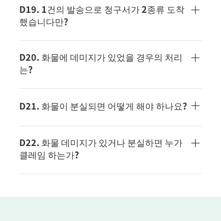
중량으로 적용됩니다. 용적 중량은 이하의 계산 방법
D19. 1건의 발송으로 청구서가 2종류 도착
으로 산출합니다.용적 중량: 세로(cm) x 가로(cm) x
했습니다만?
높이(cm) / 6,000 상기 식에 의해 산출된 수치의 단위
는 ㎏로 하고, 소수점 이하는 0.5kg 단위로 앞당겨집
법인 계약 고객은 발송국에서 현지 수입세를 지불할
니다. 예) 실중량 10kg, 사이즈 50cm x 50cm x 50cm
수도 있습니다. 이 경우 운송 비용과 별도로 현지 수
D20. 화물에 데미지가 있었을 경우의 처리
용적 중량: (50 x 50 x 50) / 6,000 = 20.83kg ≒ 21kg
입세 청구서가 발행될 수 있습니다.
는?
청구 중량: 21.0kg※그 외, 서차지나 특별 요금이 추
가되는 경우가 있습니다.
당사 고객 서비스 에 문의하십시오. 급한 경우는 전화
(03-3527-3430)로 연락해 주십시오.
D21. 화물이 분실되면 어떻게 해야 하나요?
당사 고객 서비스 에 문의하십시오. 급한 경우는 전화
(03-3527-3430)로 연락해 주십시오.
D22. 화물 데미지가 있거나 분실하면 누가
클레임 하는가?
발송된 쪽(하송인님)으로부터만 받고 있습니다. 당사
고객 서비스 까지 추적 ID 및 손상 상황에 대해 알려
주십시오. 또한, 데미지의 확인을 위해, 파손의 상황
이나 정도를 알 수 있는 자료가 필요합니다. 외장 상