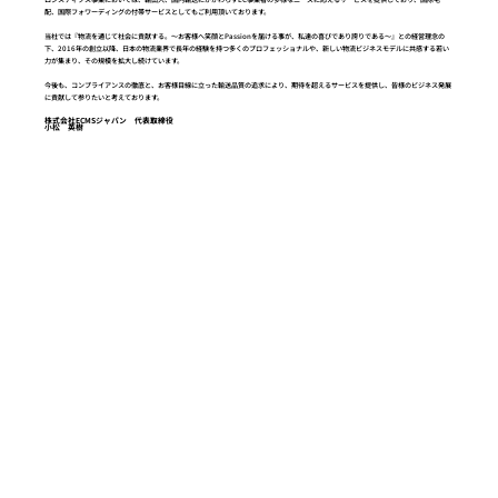
配、国際フォワーディングの付帯サービスとしてもご利用頂いております。
当社では『物流を通じて社会に貢献する。～お客様へ笑顔とPassionを届ける事が、私達の喜びであり誇りである～』との経営理念の
下、2016年の創立以降、日本の物流業界で長年の経験を持つ多くのプロフェッショナルや、新しい物流ビジネスモデルに共感する若い
力が集まり、その規模を拡大し続けています。
今後も、コンプライアンスの徹底と、お客様目線に立った輸送品質の追求により、期待を超えるサービスを提供し、皆様のビジネス発展
に貢献して参りたいと考えております。
株式会社ECMSジャパン 代表取締役​
小松 英樹​