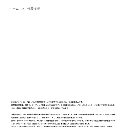
>
ホーム
代表挨拶
ECMSジャパンは、グローバルで国際物流サービスを提供するECMSグループの日本法人です。
国際宅配便事業、国際フォワーディング事業ならびにロジスティクス事業を3本柱に、グローバルネットワークと高いIT技術を活かしな
がら、成長する越境EC業界のニーズに対応したサービスを提供しています。
当社の特色は、単に国際貨物を輸送する物流業者に留まらないという点です。主力事業である国際宅配便事業では、B2Cに特化した各種
付加価値と圧倒的に低廉な料金により、物流界のLCCとして確固たる優位性を確立しています。
国際フォワーディング事業では、伸び行くEC関連物量を背景に、その取扱いを増やしています。日本における航空貨物の取扱重量ランキ
ング（IATAデータ）では、外資系フォワーダーの中で常に上位5本の指に入る規模になって参りました。
ロジスティクス事業においては、輸出入、国内輸送にかかわらずEC事業者の多様なニーズに応えるサービスを提供しており、国際宅