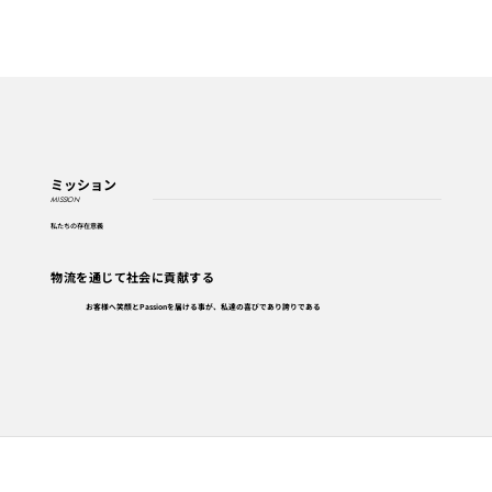
ミッション
MISSION
私たちの存在意義
物流を通じて社会に貢献する
お客様へ笑顔とPassionを届ける事が、私達の喜びであり誇りである