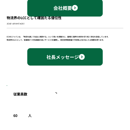
会社概要
物流界のLCCとして確固たる優位性
SOLID ADVANTAGES
ECMSジャパンは、「物流を通じて社会に貢献する」という想いを原動力に、越境EC業界の未来を切り拓く存在を目指しています。
物流界のLCCとして、低価格かつ付加価値の高いサービスを展開し、航空貨物取扱量で外資系上位5位に入る規模を誇ります。
社長メッセージ
従業員数
*1
60
人