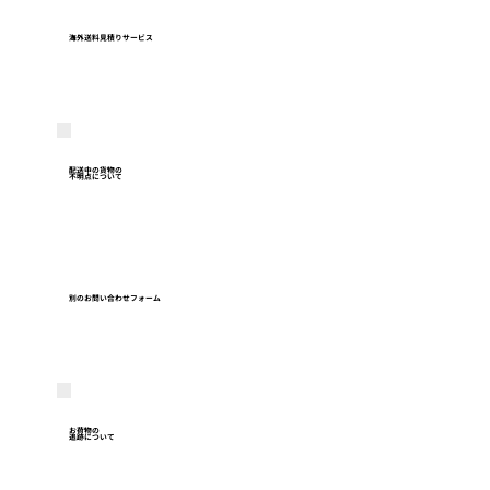
海外送料見積りサービス
配送中の貨物の
不明点について
別のお問い合わせフォーム
お荷物の
追跡について