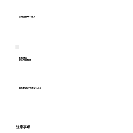
貨物追跡サービス
お荷物の
受託可否概要
海外配送ができない品目
注意事項