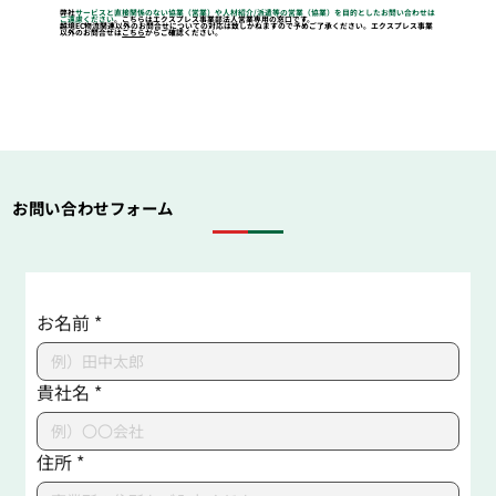
弊社
サービスと直接関係のない協業（営業）や人材紹介/派遣等の営業（協業）を目的としたお問い合わせは
ご遠慮ください
。こちらはエクスプレス事業部法人営業専用の窓口です。
越境EC物流関連以外のお問合せについての対応は致しかねますので予めご了承ください。エクスプレス事業
以外のお問合せは
こちら
からご確認ください。
お問い合わせフォーム
お名前
*
貴社名
*
住所
*