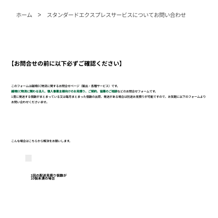
>
ホーム
スタンダードエクスプレスサービスについてお問い合わせ
【お問合せの前に以下必ずご確認ください】
このフォームは越境EC物流に関するお問合せページ（輸出・各種サービス）です。
越境EC物流に関わる法人、個人事業主様向けのお見積り、ご契約、協業のご相談
などのお問合せフォームです。
1度に発送する個数がまとまっている又は毎月まとまった個数の出荷、発送がある場合は別途お見積りが可能ですので、お気軽に以下のフォームより
お問い合わせくださいませ。
こんな場合はこちらから解決をお願いします。
1回の配送見積り個数が
10個未満の場合