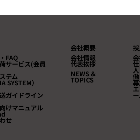
会社概要
採
2026年7月後半（7/16～
2026
・FAQ
会社情報
会
7/31）燃油サーチャージのお
7/15
荷サービス(会員
代表挨拶
仕
人
知らせ
知らせ
NEWS &
ステム
働
TOPICS
A SYSTEM）
募
エ
送ガイドライン
ー
向けマニュアル
ad
わせ