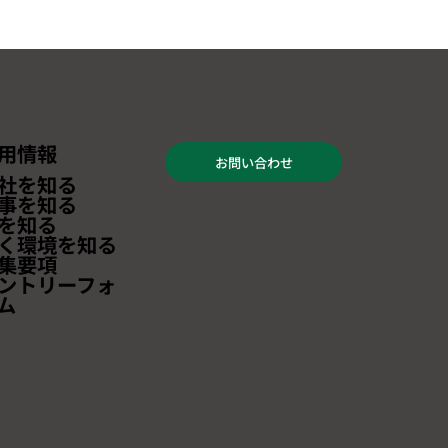
用情報
お問い合わせ
年7月前半（7/1～
社を知る
）燃油サーチャージのお
事を知る
を知る
く環境を知る
集要項
ントリーフォ
ム