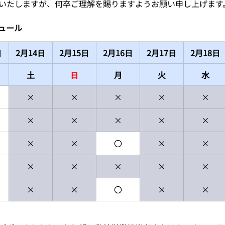
いたしますが、何卒ご理解を賜りますようお願い申し上げます
ュール
日
2月14日
2月15日
2月16日
2月17日
2月18日
土
日
月
火
水
×
×
×
×
×
×
×
×
×
×
×
×
〇
×
×
×
×
×
×
×
×
×
〇
×
×