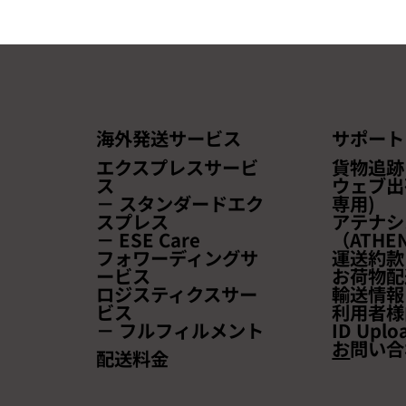
海外発送サービス
サポート
2026年8月前半（8/1～
エクスプレスサービ
貨物追跡
8/15）燃油サーチャージのお
ス
ウェブ出
－ スタンダードエク
専用)
知らせ
スプレス
アテナシ
－ ESE Care
（ATHEN
フォワーディングサ
運送約款
ービス
お荷物配
ロジスティクスサー
輸送情報
ビス
利用者様
－ フルフィルメント
ID Uplo
お
問い合
配送料金