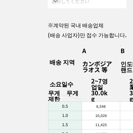
※계약된 국내 배송업체
(배송 사업자)만 접수 가능합니다.
A
B
배송 지역
カンボジア
인도
ラオス 等
랜드
2~7영
소요일수
업일
무게
무게
30.0k
3
제한
g
0.5
8,548
1.0
10,026
1.5
11,425