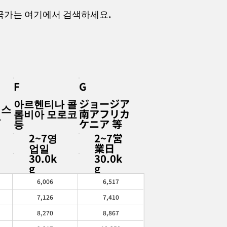
국가는 여기에서 검색하세요.
F
G
아르헨티나 콜
ジョージア
리스
롬비아 모로코
南アフリカ
등
등
ケニア 等
2~7영
2~7営
업일
業日
30.0k
30.0k
g
g
6,006
6,517
7,126
7,410
8,270
8,867