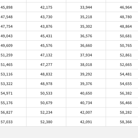
45,898
42,175
33,944
46,964
47,548
43,730
35,218
48,780
47,754
43,876
35,302
48,864
49,043
45,431
36,576
50,681
49,609
45,576
36,660
50,765
51,259
47,132
37,934
52,861
51,465
47,277
38,018
52,665
53,116
48,832
39,292
54,481
53,322
48,978
39,376
54,655
54,971
50,533
40,650
56,382
55,176
50,679
40,734
56,466
56,827
52,234
42,007
58,282
57,033
52,380
42,091
58,366