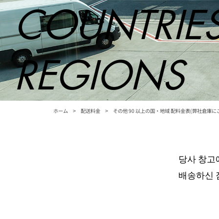
COUNTRIE
REGIONS
>
>
ホーム
配送料金
その他 90 以上の国・地域 配料金表(弊社倉庫
당사 창고
배송하신 