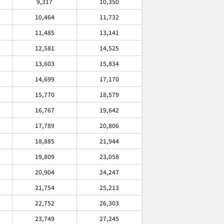
9,317
10,350
10,464
11,732
11,485
13,141
12,581
14,525
13,603
15,834
14,699
17,170
15,770
18,579
16,767
19,642
17,789
20,806
18,885
21,944
19,809
23,058
20,904
24,247
21,754
25,213
22,752
26,303
23,749
27,245