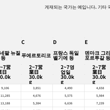
게재되는 국가는 예입니다. 기타 
C
D
E
네팔 뉴질
프랑스 독일
덴마크 그
푸에르토리코
 등
벨기에 등
포르투갈 
2~7営
2~7営
2~7영
2~7営
業日
業日
업일
業日
0.0k
30.0k
30.0k
30.0k
g
g
g
g
9,106
3,851
4,490
4,658
11,285
4,676
5,575
5,984
13,188
5,384
6,636
7,239