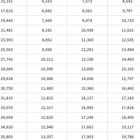
15,151
6,153
7,573
8,542
17,615
6,842
8,561
9,797
19,443
7,569
9,474
10,733
21,481
8,181
10,438
11,621
23,593
8,852
11,303
12,535
25,563
9,560
12,291
13,494
27,742
10,211
13,156
14,483
28,584
10,590
13,850
15,102
29,634
10,988
14,690
15,797
30,759
11,483
15,360
16,442
31,810
11,822
16,127
17,183
33,070
12,317
16,895
17,828
34,054
12,620
17,246
18,495
34,820
12,940
17,601
19,117
35,803
13,357
17,903
19,786