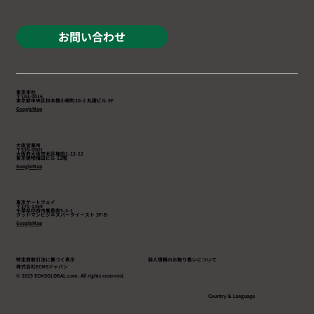
お問い合わせ
東京本社
〒103-0016
東京都中央区日本橋小網町10-2 丸国ビル 5F
GoogleMap
大阪営業所
〒530-0001
大阪府大阪市北区梅田1-12-12
東京建物梅田ビル 12階
GoogleMap
東京ゲートウェイ
〒270-1369
千葉県印西市鹿黒南5-3-1
​グッドマンビジネスパークイースト 3F-B
GoogleMap
特定商取引法に基づく表示
個人情報のお取り扱いについて
株式会社ECMSジャパン
© 2025 ECMSGLOBAL.com. All rights reserved.
Country & Language