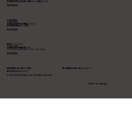
東京都中央区日本橋小網町10-2 丸国ビル 5F
GoogleMap
大阪営業所
〒530-0001
大阪府大阪市北区梅田1-12-12
東京建物梅田ビル 12階
GoogleMap
東京ゲートウェイ
〒270-1369
千葉県印西市鹿黒南5-3-1
​グッドマンビジネスパークイースト 3F-B
GoogleMap
特定商取引法に基づく表示
個人情報のお取り扱いについて
株式会社ECMSジャパン
© 2025 ECMSGLOBAL.com. All rights reserved.
Country & Language