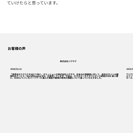
ていけたらと思っています。
お客様の声
株式会社ジグザグ
2024/01/12
2023/
「世界中のワクワクを当たり前に」がミッションの株式会社ジグザグ。日本のEC事業者に対して、自社ECサイトの越
アジア
境対応サービス「WorldShopping BIZ」を提供しています。今回は、カスタマーエクスペリエンス統括の木村 寿人様
メイン
に、ECMSジャパンをパートナーに選んだ理由や越境EC物流の課題について語っていただきました。
セール