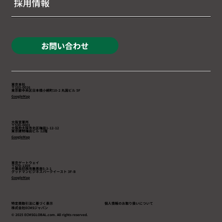
採用情報
お問い合わせ
東京本社
〒103-0016
東京都中央区日本橋小網町10-2 丸国ビル 5F
GoogleMap
大阪営業所
〒530-0001
大阪府大阪市北区梅田1-12-12
東京建物梅田ビル 12階
GoogleMap
東京ゲートウェイ
〒270-1369
千葉県印西市鹿黒南5-3-1
​グッドマンビジネスパークイースト 3F-B
GoogleMap
特定商取引法に基づく表示
個人情報のお取り扱いについて
株式会社ECMSジャパン
© 2025 ECMSGLOBAL.com. All rights reserved.