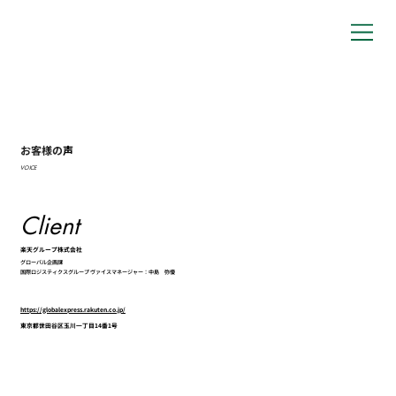
お客様の
声
VOICE
Client
楽天グループ株式会社
グローバル企画課
国際ロジスティクスグループ ヴァイスマネージャー：中島 弥優
https://globalexpress.rakuten.co.jp/
東京都世田谷区玉川一丁目14番1号