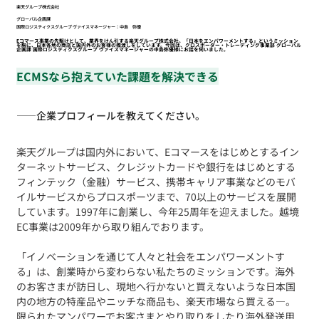
楽天グループ株式会社
グローバル企画課
国際ロジスティクスグループ ヴァイスマネージャー：中島 弥優
Eコマース事業の先駆けとして、業界をけん引する楽天グループ株式会社。「日本をエンパワーメントする」というミッション
を胸に、日本各地の商店と国内外のお客様の橋渡しをしています。今回は、クロスボーダー・トレーディング事業部 グローバル
企画課 国際ロジスティクスグループ ヴァイスマネージャーの中島弥優様にお話を伺いました。
ECMSなら抱えていた課題を解決できる
——
企業プロフィールを教えてください。
楽天グループは国内外において、Eコマースをはじめとするイン
ターネットサービス、クレジットカードや銀行をはじめとする
フィンテック（金融）サービス、携帯キャリア事業などのモバ
イルサービスからプロスポーツまで、70以上のサービスを展開
しています。1997年に創業し、今年25周年を迎えました。越境
EC事業は2009年から取り組んでおります。
「イノベーションを通じて人々と社会をエンパワーメントす
る」は、創業時から変わらない私たちのミッションです。海外
のお客さまが訪日し、現地へ行かないと買えないような日本国
内の地方の特産品やニッチな商品も、楽天市場なら買える―。
限られたマンパワーでお客さまとやり取りをしたり海外発送用