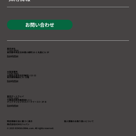
お問い合わせ
東京本社
〒103-0016
東京都中央区日本橋小網町10-2 丸国ビル 5F
GoogleMap
大阪営業所
〒530-0001
大阪府大阪市北区梅田1-12-12
東京建物梅田ビル 12階
GoogleMap
東京ゲートウェイ
〒270-1369
千葉県印西市鹿黒南5-3-1
​グッドマンビジネスパークイースト 3F-B
GoogleMap
特定商取引法に基づく表示
個人情報のお取り扱いについて
株式会社ECMSジャパン
© 2025 ECMSGLOBAL.com. All rights reserved.