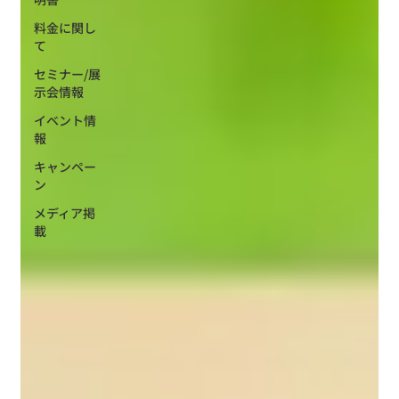
料金に関し
て
セミナー/展
示会情報
イベント情
報
キャンペー
ン
メディア掲
載