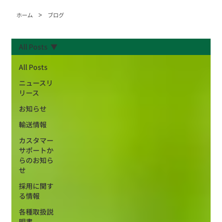
>
ホーム
ブログ
All Posts
All Posts
ニュースリ
リース
お知らせ
輸送情報
カスタマー
サポートか
らのお知ら
せ
採用に関す
る情報
各種取扱説
明書