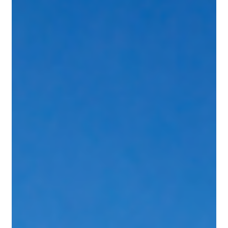
2025年8月29日
【メディア掲載のお知らせ】米国関税制度の混乱につい
て代表・小松が解説しました
米国では2025年8月29日より 「デミニミス制度（800ドル以下免税措
置）」が廃止 され、日本郵便は米国宛て郵便物の一部引受を停止し
ました。これにより、多くの越境EC事業者や物流現場に混乱が広が
っています。 この状況を受け、当社代表取締役・小松が物流の専門
家としてネット経...