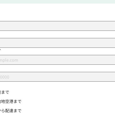
*
達まで
向地空港まで
から配達まで