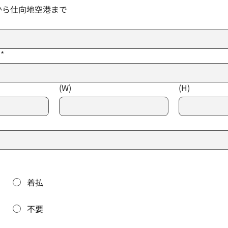
から仕向地空港まで
*
(W)
(H)
着払
不要