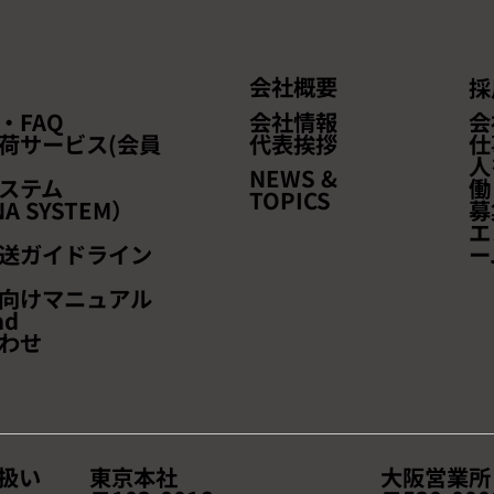
会社概要
採
・FAQ
会社情報
会
荷サービス(会員
代表挨拶
仕
人
NEWS &
ステム
働
TOPICS
A SYSTEM）
募
エ
送ガイドライン
ー
向けマニュアル
ad
わせ
扱い
東京本社
大阪営業所