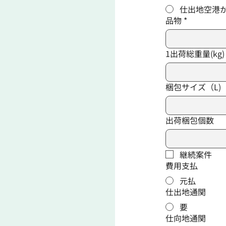
仕出地空港
品物
*
1出荷総重量(kg)
梱包サイズ（L)
出荷梱包個数
継続案件
費用支払
元払
仕出地通関
要
仕向地通関